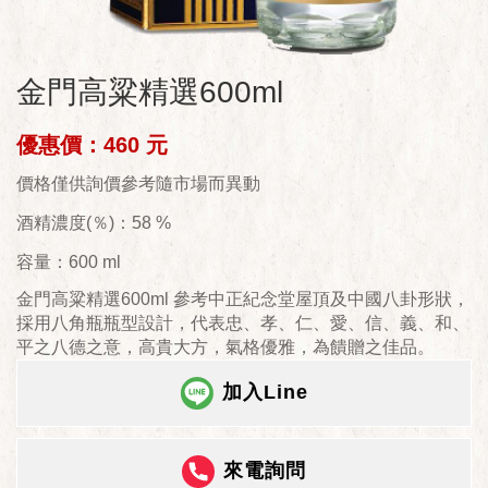
金門高粱精選600ml
優惠價：460 元
價格僅供詢價參考隨市場而異動
酒精濃度(％)：58 %
容量：600 ml
金門高粱精選600ml 參考中正紀念堂屋頂及中國八卦形狀，
採用八角瓶瓶型設計，代表忠、孝、仁、愛、信、義、和、
平之八德之意，高貴大方，氣格優雅，為饋贈之佳品。
加入Line
來電詢問