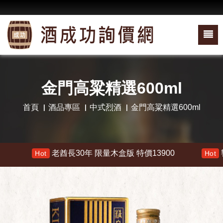
金門高粱精選600ml
首頁
酒品專區
中式烈酒
金門高粱精選600ml
老酋長30年 限量木盒版 特價13900
響 3
Hot
Hot