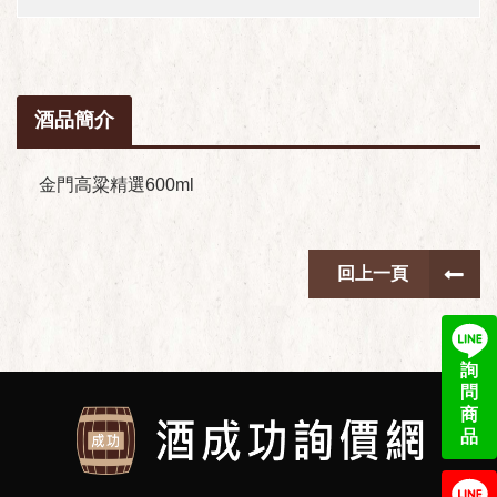
酒品簡介
金門高粱精選600ml
回上一頁
詢
問
商
品