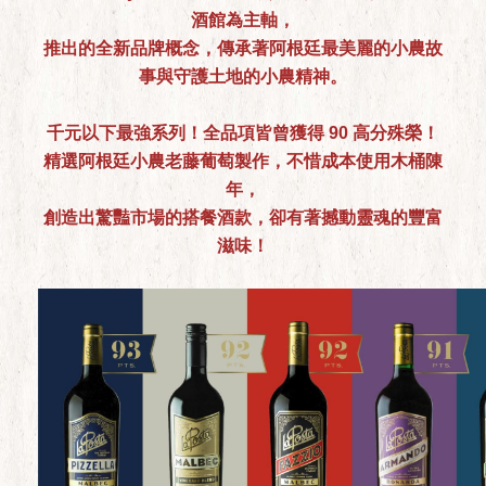
酒館為主軸，
推出的全新品牌概念，傳承著阿根廷最美麗的小農故
事與守護土地的小農精神。
千元以下最強系列！全品項皆曾獲得 90 高分殊榮！
精選阿根廷小農老藤葡萄製作，不惜成本使用木桶陳
年，
創造出驚豔市場的搭餐酒款，卻有著撼動靈魂的豐富
滋味！