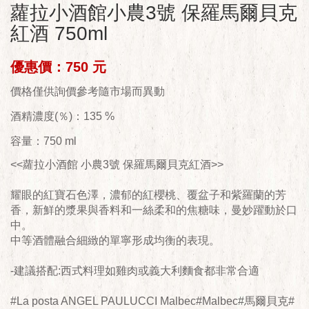
蘿拉小酒館小農3號 保羅馬爾貝克
紅酒 750ml
優惠價：750 元
價格僅供詢價參考隨市場而異動
酒精濃度(％)：135 %
容量：750 ml
<<蘿拉小酒館 小農3號 保羅馬爾貝克紅酒>>
耀眼的紅寶石色澤，濃郁的紅櫻桃、覆盆子和紫羅蘭的芳
香，新鮮的漿果與香料和一絲柔和的焦糖味，曼妙躍動於口
中。
中等酒體融合細緻的單寧形成均衡的表現。
-建議搭配:西式料理如雞肉或義大利麵食都非常合適
#La posta ANGEL PAULUCCI Malbec#Malbec#馬爾貝克#