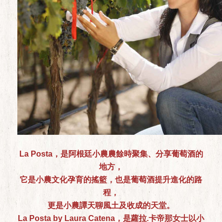
La Posta，是阿根廷小農農餘時聚集、分享葡萄酒的
地方，
它是小農文化孕育的搖籃，也是葡萄酒提升進化的路
程，
更是小農譚天聊風土及收成的天堂。
La Posta by Laura Catena，是蘿拉.卡帝那女士以小