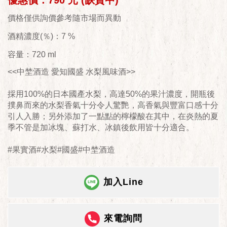
優惠價：790 元 (缺貨中)
價格僅供詢價參考隨市場而異動
酒精濃度(％)：7 %
容量：720 ml
<<中埜酒造 愛知國盛 水梨風味酒>>
採用100%的日本國產水梨，高達50%的果汁濃度，開瓶後
撲鼻而來的水梨香氣十分令人驚艷，高香氣與豐富口感十分
引人入勝；另外添加了一點點的檸檬酸在其中，在炎熱的夏
季不管是加冰塊、蘇打水、冰鎮後飲用皆十分適合。
#果實酒#水梨#國盛#中埜酒造
加入Line
來電詢問