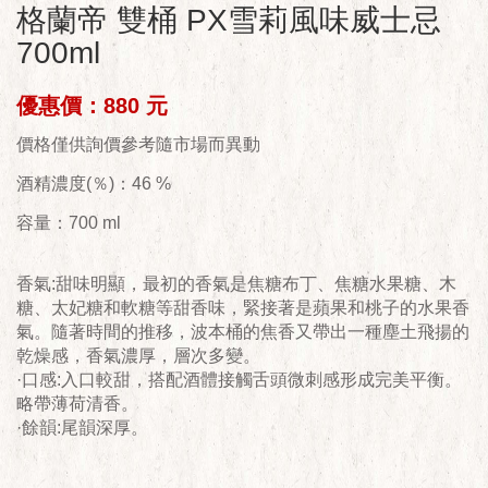
格蘭帝 雙桶 PX雪莉風味威士忌
700ml
優惠價：880 元
價格僅供詢價參考隨市場而異動
酒精濃度(％)：46 %
容量：700 ml
香氣:甜味明顯，最初的香氣是焦糖布丁、焦糖水果糖、木
糖、太妃糖和軟糖等甜香味，緊接著是蘋果和桃子的水果香
氣。隨著時間的推移，波本桶的焦香又帶出一種塵土飛揚的
乾燥感，香氣濃厚，層次多變。
·口感:入口較甜，搭配酒體接觸舌頭微刺感形成完美平衡。
略帶薄荷清香。
·餘韻:尾韻深厚。