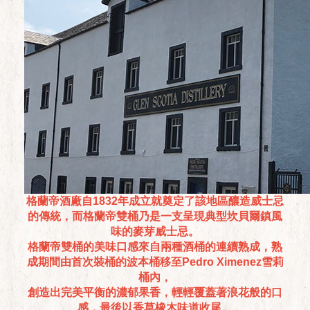
格蘭帝酒廠自1832年成立就奠定了該地區釀造威士忌
的傳統，而格蘭帝雙桶乃是一支呈現典型坎貝爾鎮風
味的麥芽威士忌。
格蘭帝雙桶的美味口感來自兩種酒桶的連續熟成，熟
成期間由首次裝桶的波本桶移至Pedro Ximenez雪莉
桶內，
創造出完美平衡的濃郁果香，輕輕覆蓋著浪花般的口
感，最後以香草橡木味道收尾。