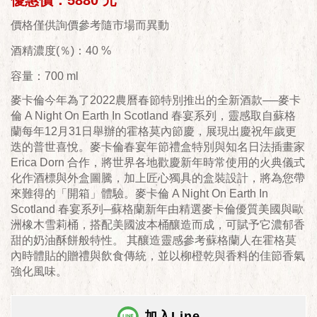
優惠價：5880 元
價格僅供詢價參考隨市場而異動
酒精濃度(％)：40 %
容量：700 ml
麥卡倫今年為了2022農曆春節特別推出的全新酒款──麥卡
倫 A Night On Earth In Scotland 春宴系列，靈感取自蘇格
蘭每年12月31日舉辦的霍格莫內節慶，展現出慶祝年歲更
迭的普世喜悅。麥卡倫春宴年節禮盒特別與知名日法插畫家
Erica Dorn 合作，將世界各地歡慶新年時常使用的火典儀式
化作酒標與外盒圖騰，加上匠心獨具的盒裝設計，將為您帶
來難得的「開箱」體驗。麥卡倫 A Night On Earth In
Scotland 春宴系列─蘇格蘭新年由精選麥卡倫優質美國與歐
洲橡木雪莉桶，搭配美國波本桶釀造而成，可賦予它濃郁香
甜的奶油酥餅般特性。 其釀造靈感參考蘇格蘭人在霍格莫
內時體貼的贈禮與飲食傳統，並以柳橙乾與香料的佳節香氣
強化風味。
加入Line