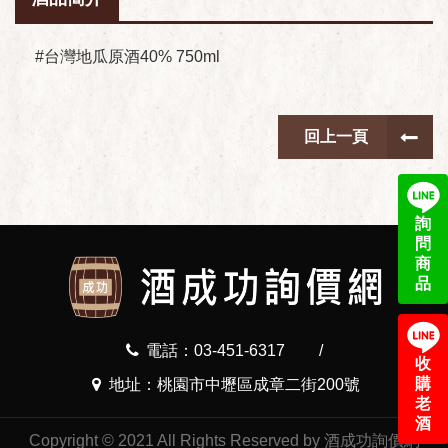
#台灣地瓜原酒40% 750ml
回上一頁
詢
問
商
品
電話：03-451-6317
/
收
購
地址：桃園市中壢區成章二街200號
老
酒
Copyright © 2021 All Rights Reserved by 酒成功詢價網