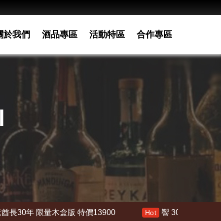
關於我們
酒品專區
活動特區
合作專區
l
900
響 30年 特價 178000
響21年 特價
Hot
Hot