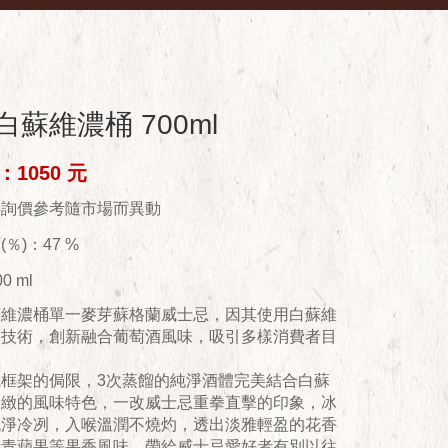
白蘇維濃桶 700ml
1050 元
供詢價參考隨市場而異動
％)：47 %
0 ml
蘇維濃桶單一麥芽蘇格蘭威士忌，因其使用白蘇維
桶技術，創新融合葡萄酒風味，吸引多樣消費者目
統框架的侷限，3次蒸餾的純淨酒體完美結合白蘇
細緻的風味特色，一改威士忌重拳直擊的印象，冰
純淨冷冽，入喉溫潤不燒灼，透出淡雅輕盈的花香
、青蘋果等果香風味，帶給威士忌愛好者有別以往