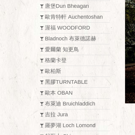
唐堡Dun Bheagan
歐肯特軒 Auchentoshan
渥福 WOODFORD
Bladnoch 布萊德諾赫
愛爾蘭 知更鳥
格蘭卡登
歐柏斯
黑膠TURNTABLE
歐本 OBAN
布萊迪 Bruichladdich
吉拉 Jura
羅夢湖 Loch Lomond