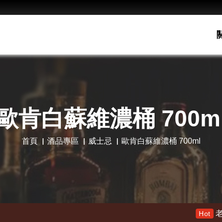
歐肯白蘇維濃桶 700m
首頁
酒品專區
威士忌
歐肯白蘇維濃桶 700ml
老酋長30年 限量木盒版 特價13
Hot