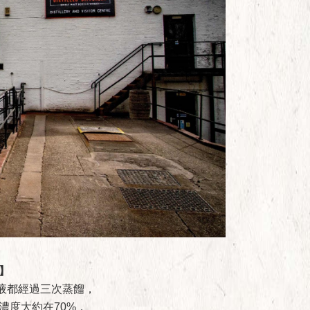
 】
液都經過三次蒸餾，
濃度大約在70%，