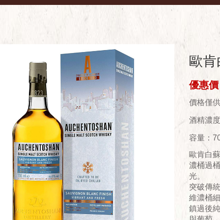
歐肯
優惠價：
價格僅
酒精濃度(
容量：70
歐肯白
濃桶過
光。
突破傳
維濃桶
鎮過後
與葡萄