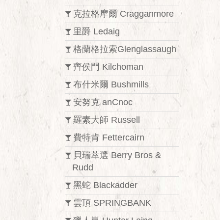
克拉格摩爾 Cragganmore
里爵 Ledaig
格蘭格拉索Glenglassaugh
齊侯門 Kilchoman
布什米爾 Bushmills
安努克 anCnoc
羅素大師 Russell
費特肯 Fettercairn
貝瑞萃選 Berry Bros &
Rudd
黑蛇 Blackadder
雲頂 SPRINGBANK