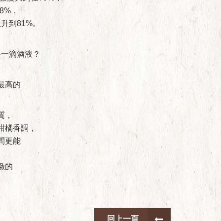
8%，
升到81%。
】
每一滴酒液？
最高的
。
質，
柑橘香調，
間更能
緻的
。
回上一頁