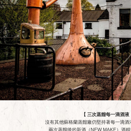
【 三次蒸餾每一滴酒液
沒有其他蘇格蘭蒸餾廠仍堅持著每一滴酒
兩次蒸餾後的新酒（NEW MAKE）酒精