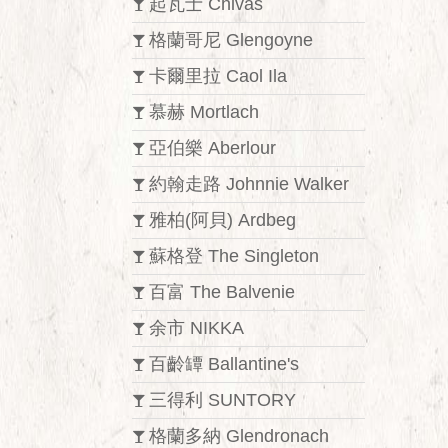
起瓦士 Chivas
格蘭哥尼 Glengoyne
卡爾里拉 Caol Ila
慕赫 Mortlach
亞伯樂 Aberlour
約翰走路 Johnnie Walker
雅柏(阿貝) Ardbeg
蘇格登 The Singleton
百富 The Balvenie
余市 NIKKA
百齡罈 Ballantine's
三得利 SUNTORY
格蘭多納 Glendronach