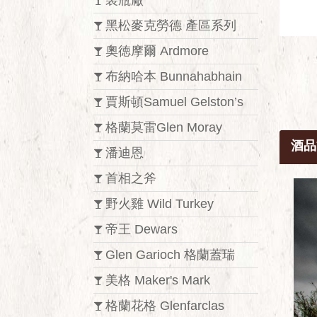
裝瓶廠
黑松麥克勞德 產區系列
奧徳摩爾 Ardmore
布納哈本 Bunnahabhain
賈斯頓Samuel Gelston’s
格蘭莫雷Glen Moray
酒品
潘迪恩
首相之斧
野火雞 Wild Turkey
帝王 Dewars
Glen Garioch 格蘭蓋瑞
美格 Maker's Mark
格蘭花格 Glenfarclas