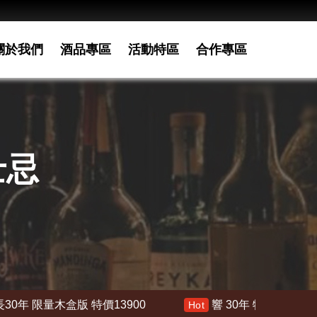
關於我們
酒品專區
活動特區
合作專區
士忌
00
響 30年 特價 178000
響21年 特價 1
Hot
Hot