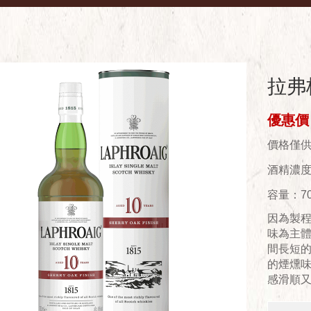
拉弗
優惠價：
價格僅
酒精濃度(
容量：70
因為製
味為主
間長短
的煙燻
感滑順