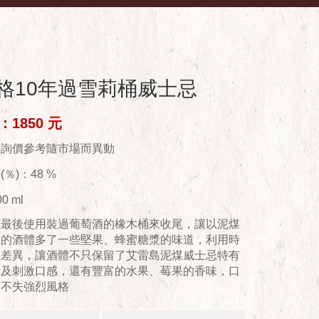
格10年過雪莉桶威士忌
1850 元
供詢價參考隨市場而異動
％)：48 %
0 ml
程最後使用裝過葡萄酒的橡木桶來收尾，讓以泥煤
體的酒體多了一些堅果、蜂蜜糖漿的味道，利用時
的差異，讓酒體不只保留了艾雷島泥煤威士忌特有
味及刺激口感，還有豐富的水果、莓果的香味，口
又不失強烈風格