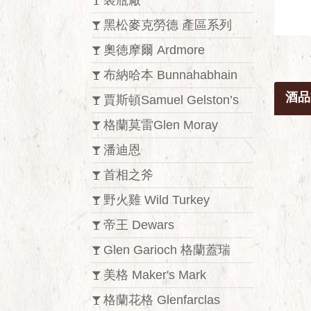
裝瓶廠
黑松麥克勞德 產區系列
奧徳摩爾 Ardmore
布納哈本 Bunnahabhain
酒品
賈斯頓Samuel Gelston’s
格蘭莫雷Glen Moray
潘迪恩
首相之斧
野火雞 Wild Turkey
帝王 Dewars
Glen Garioch 格蘭蓋瑞
美格 Maker's Mark
格蘭花格 Glenfarclas