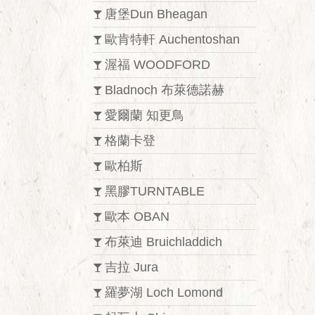
唐堡Dun Bheagan
歐肯特軒 Auchentoshan
渥福 WOODFORD
Bladnoch 布萊德諾赫
愛爾蘭 知更鳥
格蘭卡登
歐柏斯
黑膠TURNTABLE
歐本 OBAN
布萊迪 Bruichladdich
吉拉 Jura
羅夢湖 Loch Lomond