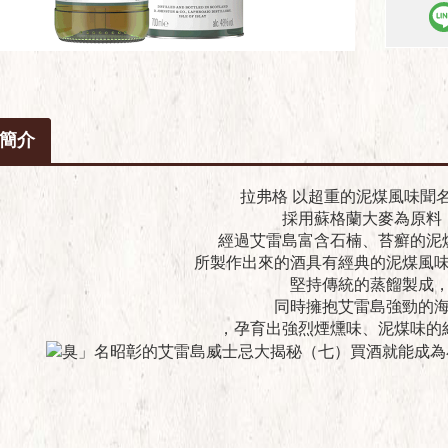
簡介
拉弗格 以超重的泥煤風味聞
採用蘇格蘭大麥為原料
經過艾雷島富含石楠、苔癬的泥
所製作出來的酒具有經典的泥煤風
堅持傳統的蒸餾製成
同時擁抱艾雷島強勁的
，孕育出強烈煙燻味、泥煤味的