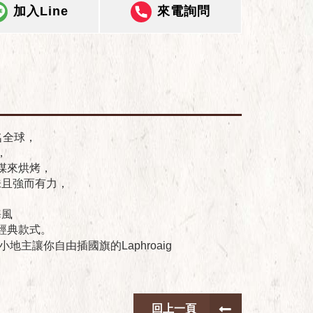
加入Line
來電詢問
名全球，
，
煤來烘烤，
味且強而有力，
，
海風
經典款式。
回上一頁