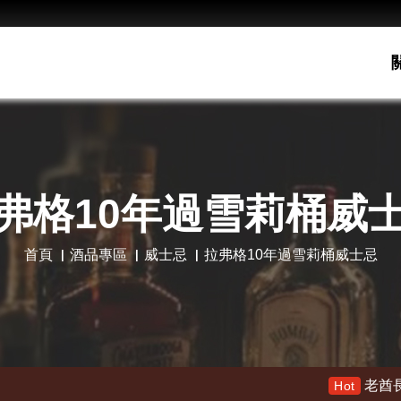
弗格10年過雪莉桶威
首頁
酒品專區
威士忌
拉弗格10年過雪莉桶威士忌
老酋長30年 限量木盒版 特價139
Hot