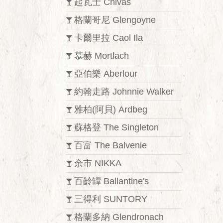
起瓦士 Chivas
格蘭哥尼 Glengoyne
卡爾里拉 Caol Ila
慕赫 Mortlach
亞伯樂 Aberlour
約翰走路 Johnnie Walker
雅柏(阿貝) Ardbeg
蘇格登 The Singleton
百富 The Balvenie
余市 NIKKA
百齡罈 Ballantine's
三得利 SUNTORY
格蘭多納 Glendronach