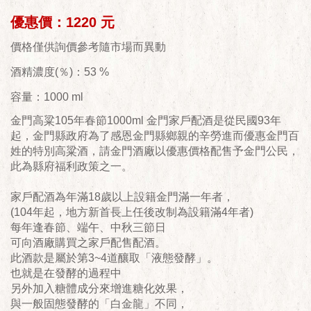
優惠價：1220 元
價格僅供詢價參考隨市場而異動
酒精濃度(％)：53 %
容量：1000 ml
金門高粱105年春節1000ml 金門家戶配酒是從民國93年
起，金門縣政府為了感恩金門縣鄉親的辛勞進而優惠金門百
姓的特別高粱酒，請金門酒廠以優惠價格配售予金門公民，
此為縣府福利政策之一。
家戶配酒為年滿18歲以上設籍金門滿一年者，
(104年起，地方新首長上任後改制為設籍滿4年者)
每年逢春節、端午、中秋三節日
可向酒廠購買之家戶配售配酒。
此酒款是屬於第3~4道釀取「液態發酵」。
也就是在發酵的過程中
另外加入糖體成分來增進糖化效果，
​與一般固態發酵的「白金龍」不同，