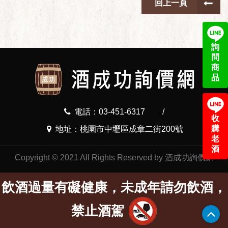
回上一頁
詢
問
商
品
電話：03-451-6317
/
收
購
地址：桃園市中壢區成章二街200號
老
酒
Copyright © 2021 All Rights Reserved by 酒成功詢價網
飲酒過量有礙健康，未成年請勿飲酒，
禁止酒駕