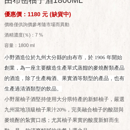
由布岳柚子酒1800ML
優惠價：1180 元 (缺貨中)
價格僅供詢價參考隨市場而異動
酒精濃度(％)：7 %
容量：1800 ml
小野酒造位於九州大分縣的由布市，
於
1906
年開始
創業，為一座主要釀造生產單式蒸餾的麥燒酎類產品
的酒造，除了生產梅酒、果實酒等類型的產品，也有
生產過清酒類型的飲品。
小野屋柚子酒堅持使用大分県特產的新鮮柚子，嚴選
九州當地頂級柚子果汁
20%
，完美融合柚子的酸甜與
麥燒酎的紮實口感；尤其柚子果實的酸度新鮮而生