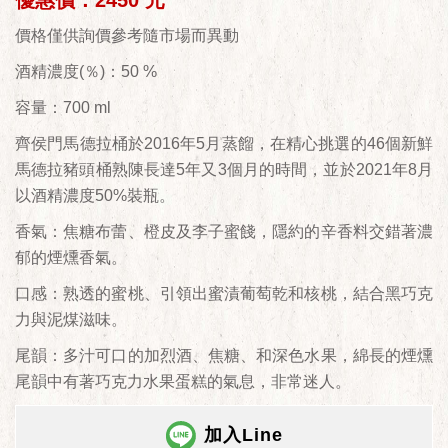
優惠價：2450 元
價格僅供詢價參考隨市場而異動
酒精濃度(％)：50 %
容量：700 ml
齊侯門馬德拉桶於2016年5月蒸餾，在精心挑選的46個新鮮
馬德拉豬頭桶熟陳長達5年又3個月的時間，並於2021年8月
以酒精濃度50%裝瓶。
香氣：焦糖布蕾、橙皮及李子蜜餞，隱約的辛香料交錯著濃
郁的煙燻香氣。
口感：熟透的蜜桃、引領出蜜漬葡萄乾和核桃，結合黑巧克
力與泥煤滋味。
尾韻：多汁可口的加烈酒、焦糖、和深色水果，綿長的煙燻
尾韻中有著巧克力水果蛋糕的氣息，非常迷人。
加入Line