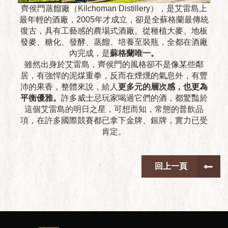
齊侯門蒸餾廠（Kilchoman Distillery），是艾雷島上
最年輕的酒廠，2005年才成立，卻是全蘇格蘭最傳統
復古，具有工藝感的農場式酒廠。從種植大麥、地板
發麥、糖化、發酵、蒸餾、培養至裝瓶，全都在酒廠
內完成，是
蘇格蘭唯一。
雖然出身於艾雷島，齊侯門的風格卻不是像某些鄰
居，有強悍的泥煤重拳，反而在煙燻的氣息外，有豐
沛的果香，整體來說，給人
更多元的層次感，也更為
平衡優雅。
許多威士忌玩家喝過它們的酒，都驚豔於
這個艾雷島的明日之星，可想而知，常態的普飲品
項，在許多國際競賽都已拿下金牌、銀牌，實力已受
肯定。
回上一頁