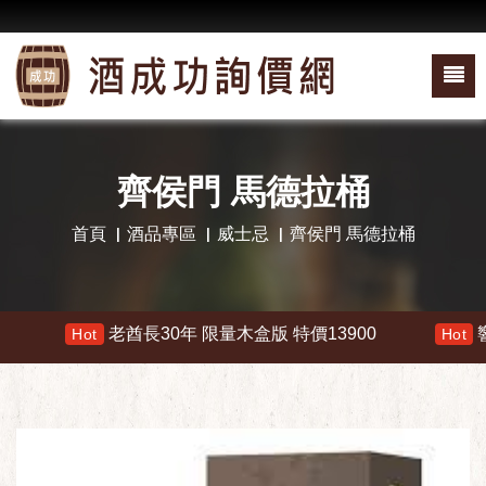
齊侯門 馬德拉桶
首頁
酒品專區
威士忌
齊侯門 馬德拉桶
老酋長30年 限量木盒版 特價13900
響 3
Hot
Hot