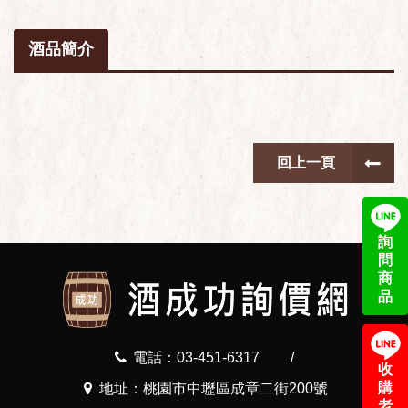
酒品簡介
回上一頁
詢
問
商
品
電話：03-451-6317
/
收
購
地址：桃園市中壢區成章二街200號
老