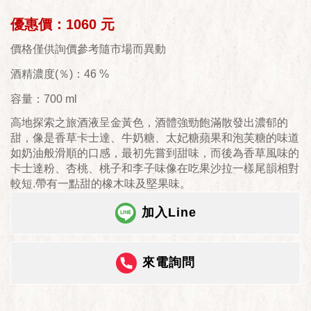
優惠價：1060 元
價格僅供詢價參考隨市場而異動
酒精濃度(％)：46 %
容量：700 ml
高地探索之旅酒液呈金黃色，酒體強勁飽滿散發出濃郁的
甜，像是香草卡士達、牛奶糖、太妃糖蘋果和泡芙糖的味道
如奶油般滑順的口感，最初先嘗到甜味，而後為香草風味的
卡士達粉、杏桃、桃子和李子味像在吃果沙拉一樣尾韻相對
較短.帶有一點甜的橡木味及堅果味。
加入Line
來電詢問