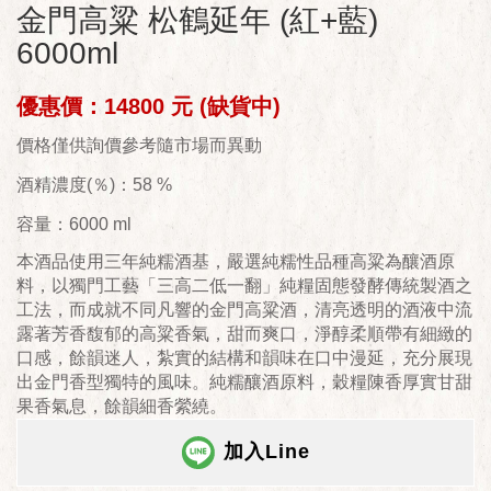
金門高粱 松鶴延年 (紅+藍)
6000ml
優惠價：14800 元 (缺貨中)
價格僅供詢價參考隨市場而異動
酒精濃度(％)：58 %
容量：6000 ml
本酒品使用三年純糯酒基，嚴選純糯性品種高粱為釀酒原
料，以獨門工藝「三高二低一翻」純糧固態發酵傳統製酒之
工法，而成就不同凡響的金門高粱酒，清亮透明的酒液中流
露著芳香馥郁的高粱香氣，甜而爽口，淨醇柔順帶有細緻的
口感，餘韻迷人，紮實的結構和韻味在口中漫延，充分展現
出金門香型獨特的風味。純糯釀酒原料，穀糧陳香厚實甘甜
果香氣息，餘韻細香縈繞。
加入Line