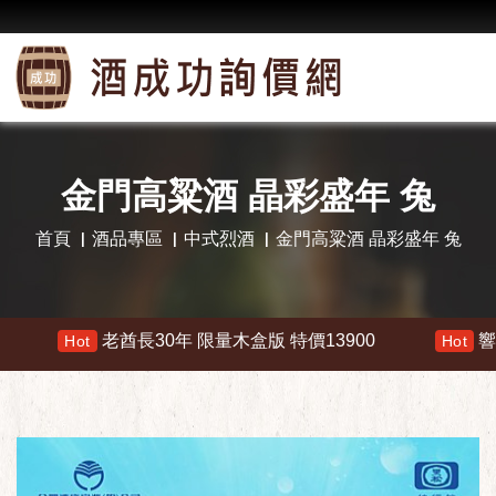
金門高粱酒 晶彩盛年 兔
首頁
酒品專區
中式烈酒
金門高粱酒 晶彩盛年 兔
老酋長30年 限量木盒版 特價13900
響 30年 特價 
t
Hot