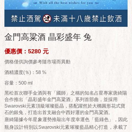
金門高粱酒 晶彩盛年 兔
優惠價：5280 元
價格僅供詢價參考隨市場而異動
酒精濃度(％)：58 %
容量：500 ml
黑松首次聯手金酒與有「國師」之稱的知名占星專家唐綺陽
合作推出「晶彩盛年金門高粱酒」系列首部曲，並採用
Swarovski元素頂級璀璨藍晶，搭配躍然於大橢圓形花式寶
石的銀兔，打造出首支融合中西好運的金門高粱酒。
唐綺陽據今年星象運勢推敲出年度幸運色「藍綠色」，因此
瓶身設計特別以Swarovski元素璀璨藍晶精心打造，承載了