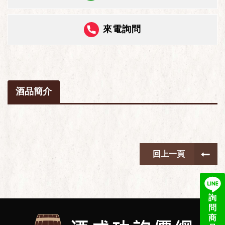
來電詢問
酒品簡介
回上一頁
詢
問
商