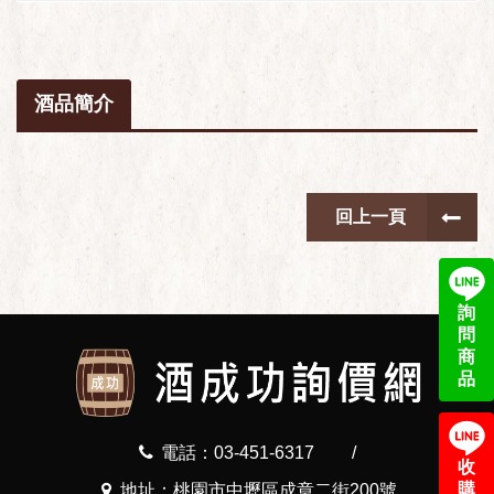
酒品簡介
回上一頁
詢
問
商
品
電話：03-451-6317
/
收
購
地址：桃園市中壢區成章二街200號