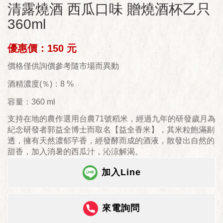
清露燒酒 西瓜口味 贈燒酒杯乙只
360ml
優惠價：150 元
價格僅供詢價參考隨市場而異動
酒精濃度(％)：8 %
容量：360 ml
支持在地的農作選用台農71號稻米，經過九年的研發歲月為
紀念研發者郭益全博士而取名【益全香米】，其米粒飽滿剔
透，擁有天然濃郁芋香，經發酵而成的酒液，散發出自然的
甜香，加入消暑的西瓜汁，沁涼解渴。
加入Line
來電詢問