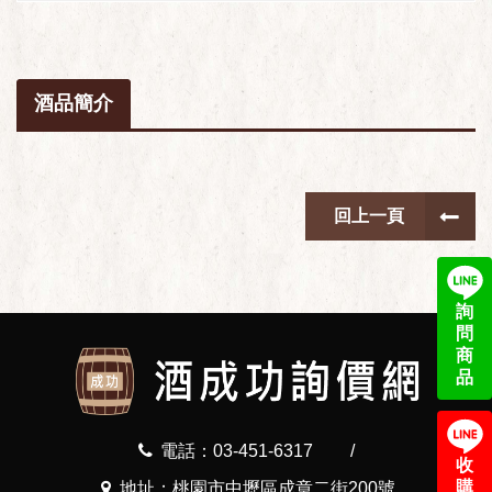
酒品簡介
回上一頁
詢
問
商
品
電話：03-451-6317
/
收
購
地址：桃園市中壢區成章二街200號