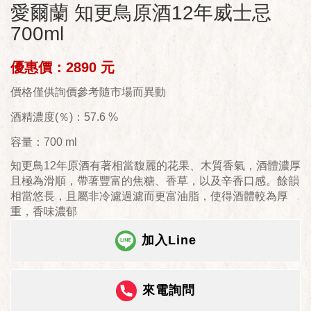
愛爾蘭 知更鳥原酒12年威士忌
700ml
優惠價：2890 元
價格僅供詢價參考隨市場而異動
酒精濃度(％)：57.6 %
容量：700 ml
知更鳥12年原酒有著相當馥麗的花果、木質香氣，酒體濃厚
且極為滑順，帶著豐富的焦糖、香草，以及辛香口感。餘韻
相當悠長，且屬非冷濾過濾而更富油脂，使得酒體較為厚
重，香味濃郁
加入Line
來電詢問