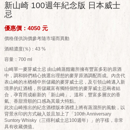
新山崎 100週年紀念版 日本威士
忌
優惠價：4050 元
價格僅供詢價參考隨市場而異動
酒精濃度(％)：43 %
容量：700 ml
山崎單一麥芽威士忌 由山崎蒸餾廠所擁有豐富多彩的原酒
中，調和師們精心挑選出理想的麥芽原酒調配而成。內含代
表山崎的水楢桶中所儲藏的麥芽威士忌，及引領山崎邁入新
境界的紅酒桶，所儲藏富有獨特個性的麥芽威士忌兩者結
合，孕育而成嶄新的「新山崎」。溫和，豐富多層次的香
氣、香甜滑順的口感為其最大特點。
此次山崎推出的紀念酒標版本酒標上將有蒸溜所的風貌，以
背景水印的方式融入並且加上了「100th Anniversary
Suntory Whisky（三得利威士忌100週年）」的字樣，非常
具有收藏價值。