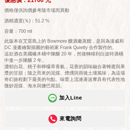
優惠價：21700 元
價格僅供詢價參考隨市場而異動
酒精濃度(％)：51.2 %
容量：700 ml
此版本在艾雷島上的 Bowmore 釀酒廠蒸餾，是與為漫威和
DC 漫畫繪製插圖的藝術家 Frank Quietly 合作製作的。
這款酒在美國橡木桶中陳釀 20 年，然後轉移到白波特酒桶
中進一步陳釀 2 年。
濃郁白花、桃子和檸檬草香氣，花香的韻味融合著蜂蜜與果
漿的甘甜；隨之而來的泥煤、煙燻與雨後土壤風味，為這場
奇幻旅程劃下最美的句點。味蕾上流連著波摩具有代表性地
微妙泥煤、海水與鹽巴尾韻。
加入Line
來電詢問