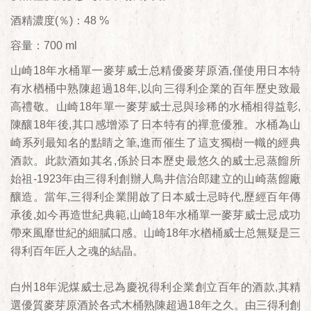
酒精濃度(％)：48 %
容量：700 ml
山崎18年水桶單一麥芽威士总精優麥芽原酒,僅使用日本特
有水楢桶中熟陳超過18年,以向三得利企業的百年歷史致最
高禮敬。山崎18年單一麥芽威士忌與珍稀的水桶相得益彰,
陳釀18年後,其口感增添了日本特有的禪意優雅。水桶為山
崎系列最知名的點睛之筆,進而催生了這支獨樹一幟的經典
酒款。此款酒如其名,係於日本歷史最悠久的威士忌蒸餾所
始祖-1923年由三得利創辦人鳥井信治郎建立的山崎蒸餾廠
釀造。當年,三得利企業開啟了日本威士忌時代,歷經百年傳
承後,如今再造世紀典範,山崎18年水桶單一麥芽威士忌成功
帶來風靡世紀的細膩口感。山崎18年水楢桶威士总無疑是三
得利百年匠人之魂的結晶。
白州18年泥煤威士忌為慶祝得利企業創立百年的酒款,其精
選優質麥芽原酒於各式木桶熟陳超過18年之久。由三得利創