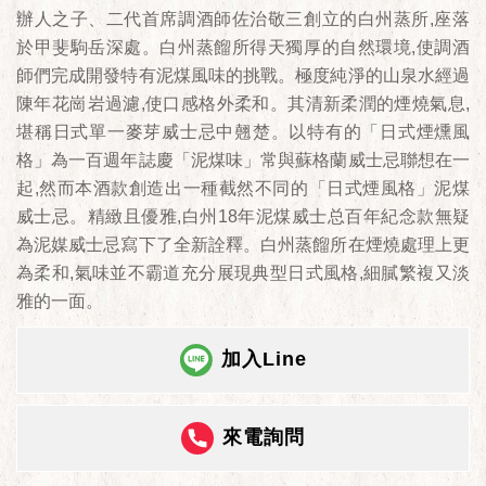
辦人之子、二代首席調酒師佐治敬三創立的白州蒸所,座落
於甲斐駒岳深處。白州蒸餾所得天獨厚的自然環境,使調酒
師們完成開發特有泥煤風味的挑戰。極度純淨的山泉水經過
陳年花崗岩過濾,使口感格外柔和。其清新柔潤的煙燒氣息,
堪稱日式單一麥芽威士忌中翹楚。以特有的「日式煙燻風
格」為一百週年誌慶「泥煤味」常與蘇格蘭威士忌聯想在一
起,然而本酒款創造出一種截然不同的「日式煙風格」泥煤
威士忌。精緻且優雅,白州18年泥煤威士总百年紀念款無疑
為泥媒威士忌寫下了全新詮釋。白州蒸餾所在煙燒處理上更
為柔和,氣味並不霸道充分展現典型日式風格,細膩繁複又淡
雅的一面。
加入Line
來電詢問