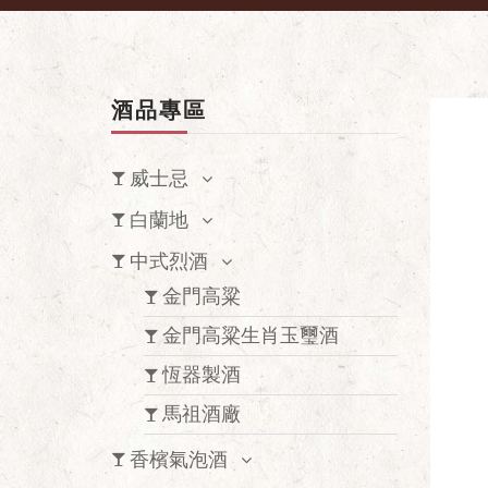
酒品專區
威士忌
白蘭地
中式烈酒
金門高粱
金門高粱生肖玉璽酒
恆器製酒
馬祖酒廠
香檳氣泡酒