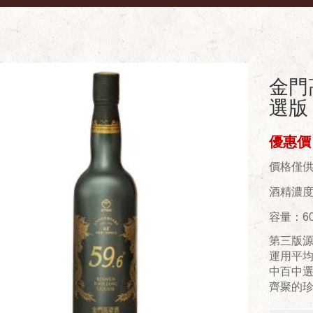
金門
選版 
優惠價：
價格僅
酒精濃度(
容量：60
第三版
運用平均
中百中
齊聚的