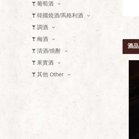
葡萄酒
韓國燒酒/馬格利酒
調酒
梅酒
酒品
清酒/燒酎
果實酒
其他 Other