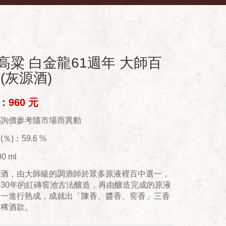
高粱 白金龍61週年 大師百
(灰源酒)
960 元
供詢價參考隨市場而異動
％)：59.6 %
0 ml
源酒，由大師級的調酒師於眾多原液裡百中選一，
30年的紅磚窖池古法釀造，再由釀造完成的原液
選一進行熟成，成就出「陳香、醬香、窖香」三香
珍稀酒款。