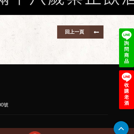
回上一頁
詢
問
商
品
收
購
老
酒
0號