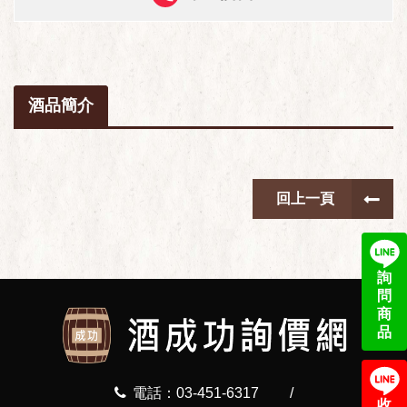
酒品簡介
回上一頁
詢
問
商
品
電話：03-451-6317
/
收