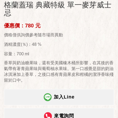
格蘭蓋瑞 典藏特級 單一麥芽威士
忌
優惠價：780 元
價格僅供詢價參考隨市場而異動
酒精濃度(％)：48 %
容量：700 ml
香草與奶油糖果味，還有受美國橡木桶所影響，在其後的香
氣帶有著青蘋果味與葡萄柚水果味。第一口感覺是甜的奶油
冰淇淋加上香草，之後口感有青蘋果皮和柑橘的潔淨香味殘
留於口中。
加入Line
來電詢問