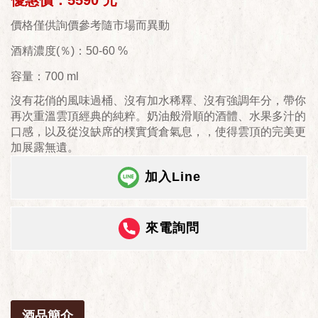
優惠價：5590 元
價格僅供詢價參考隨市場而異動
酒精濃度(％)：50-60 %
容量：700 ml
沒有花俏的風味過桶、沒有加水稀釋、沒有強調年分，帶你
再次重溫雲頂經典的純粹。奶油般滑順的酒體、水果多汁的
口感，以及從沒缺席的樸實貨倉氣息，，使得雲頂的完美更
加展露無遺。
加入Line
來電詢問
酒品簡介