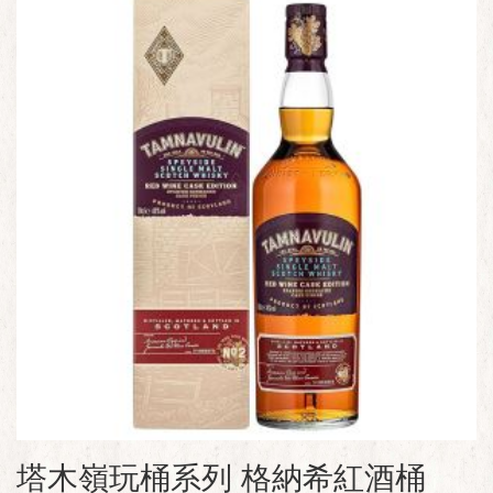
塔木嶺玩桶系列 格納希紅酒桶