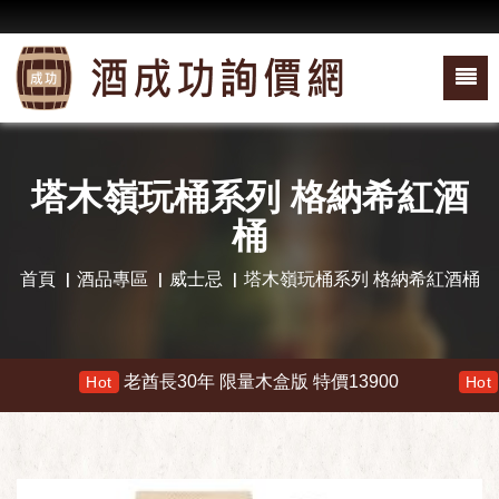
塔木嶺玩桶系列 格納希紅酒
桶
首頁
酒品專區
威士忌
塔木嶺玩桶系列 格納希紅酒桶
老酋長30年 限量木盒版 特價13900
響 
Hot
Hot