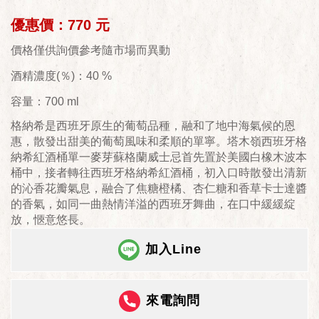
優惠價：770 元
價格僅供詢價參考隨市場而異動
酒精濃度(％)：40 %
容量：700 ml
格納希是西班牙原生的葡萄品種，融和了地中海氣候的恩
惠，散發出甜美的葡萄風味和柔順的單寧。塔木嶺西班牙格
納希紅酒桶單一麥芽蘇格蘭威士忌首先置於美國白橡木波本
桶中，接者轉往西班牙格納希紅酒桶，初入口時散發出清新
的沁香花瓣氣息，融合了焦糖橙橘、杏仁糖和香草卡士達醬
的香氣，如同一曲熱情洋溢的西班牙舞曲，在口中緩緩綻
放，愜意悠長。
加入Line
來電詢問