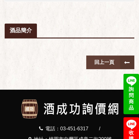
酒品簡介
回上一頁
詢
問
商
品
電話：03-451-6317
/
收
購