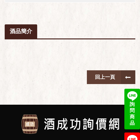
酒品簡介
回上一頁
詢
問
商
品