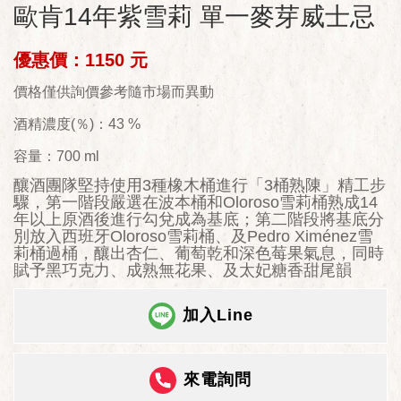
歐肯14年紫雪莉 單一麥芽威士忌
優惠價：1150 元
價格僅供詢價參考隨市場而異動
酒精濃度(％)：43 %
容量：700 ml
釀酒團隊堅持使用3種橡木桶進行「3桶熟陳」精工步
驟，第一階段嚴選在波本桶和Oloroso雪莉桶熟成14
年以上原酒後進行勾兌成為基底；第二階段將基底分
別放入西班牙Oloroso雪莉桶、及Pedro Ximénez雪
莉桶過桶，釀出杏仁、葡萄乾和深色莓果氣息，同時
賦予黑巧克力、成熟無花果、及太妃糖香甜尾韻
加入Line
來電詢問