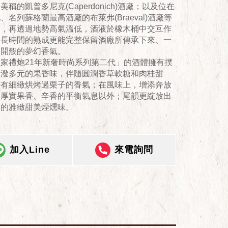
美稱的凱普多尼克(Caperdonich)酒廠；以及位在
、名列蘇格蘭最高酒廠的布萊弗(Braeval)酒廠等
液，再透過地勢高氣溫低，酒液於橡木桶中交互作
，長時間的熟成更能完整保留酒廠所傳承下來、一
盛開般的夢幻香氣。
家禮炮21年新奢時尚系列第二代」的酒體擁有撲
活潑多元的果香味，伴隨圓潤香草軟糖和肉桂甜
帶有細緻烘烤過栗子的香氣；在風味上，增添奔放
、厚實果香、辛香的平衡氣息以外；尾韻更綻放出
郁的雅緻甜美煙燻味。
加入Line
來電詢問