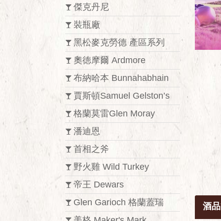
傑克丹尼
裝瓶廠
黑松麥克勞德 產區系列
奧徳摩爾 Ardmore
布納哈本 Bunnahabhain
賈斯頓Samuel Gelston’s
格蘭莫雷Glen Moray
潘迪恩
首相之斧
野火雞 Wild Turkey
帝王 Dewars
Glen Garioch 格蘭蓋瑞
酒品
美格 Maker's Mark