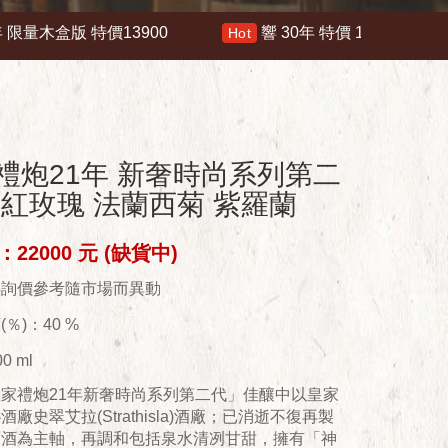
響 30年 特價 178000
響21年 特價 16800
Hot
Hot
禮炮21年 新奢時尚系列第二
橙紅玫瑰 法蘭西菊 紫羅蘭
22000 元 (缺貨中)
供詢價參考隨市場而異動
％)：40 %
0 ml
家禮炮21年新奢時尚系列第二代」佳釀中以皇家
廠史翠艾拉(Strathisla)酒廠；已消逝不復再製
原酒為主軸，再調和包括泉水清冽甘甜，擁有「神