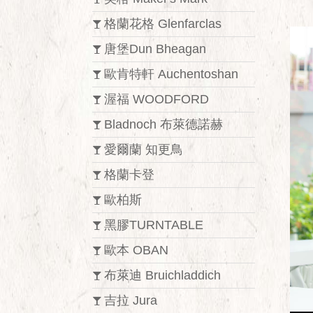
格蘭花格 Glenfarclas
唐堡Dun Bheagan
歐肯特軒 Auchentoshan
渥福 WOODFORD
Bladnoch 布萊德諾赫
愛爾蘭 知更鳥
格蘭卡登
歐柏斯
黑膠TURNTABLE
歐本 OBAN
布萊迪 Bruichladdich
吉拉 Jura