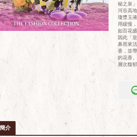
秘之泉」
河谷高地
瓊漿玉
用緩慢
如百花
因此「皇
鼻而來
香，並
的花香
層次馥
簡介