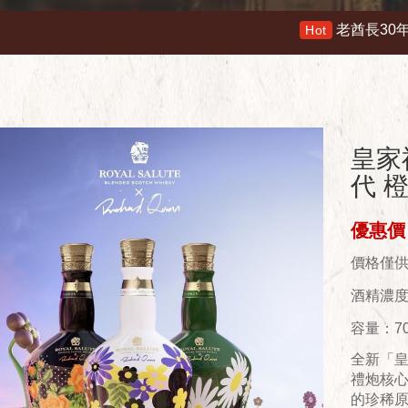
老酋長30年 限量木盒版 特價13900
Hot
皇家
代 
優惠價：
價格僅
酒精濃度(
容量：70
全新「皇
禮炮核心酒
的珍稀