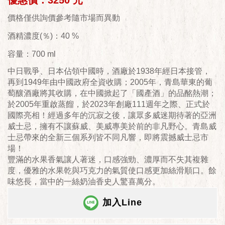
優惠價：3250 元
價格僅供詢價參考隨市場而異動
酒精濃度(％)：40 %
容量：700 ml
中日戰爭、日本佔領中國時，酒廠於1938年經日本接管，
再到1949年由中國政府全資收購；2005年，青島華東的葡
萄釀酒廠將其收購，在中國掀起了「國產酒」的品酩熱潮；
於2005年重啟蒸餾，於2023年創廠111週年之際、正式於
國際亮相！經過多年的沉寂之後，讓眾多威迷期待著的亞洲
威士忌，擁有不讓蘇威、美威專美於前的非凡野心。青島威
士忌帶來的全新三個系列皆不同凡響，即將震撼威士忌市
場！
豐滿的水果香氣讓人著迷，口感強勁、濃厚而不失其複雜
度，優雅的水果乾與巧克力的氣質使口感更加絲滑順口。餘
味悠長，當中的一絲奶油香史人驚喜萬分。
加入Line