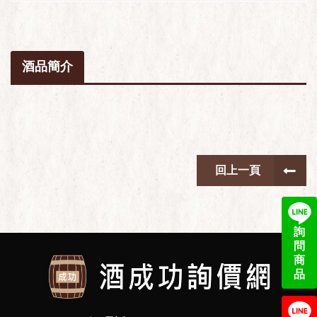
酒品簡介
回上一頁
詢
問
商
品