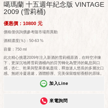
噶瑪蘭 十五週年紀念版 VINTAGE
2009 (雪莉桶)
優惠價：10800 元
價格僅供詢價參考隨市場而異動
酒精濃度(％)：50-63 %
容量：750 ml
此次精心挑選2009年注入新酒的雪莉桶原酒，在時空淬煉
下，更深沉地將雪莉酒桶內的芬芳轉化為豐沛的氣息與口
感，杏仁、乾果與堅果香氣盡現，釋放迷人悠長的多層次口
感。無經冷凝過濾，酒體醇厚、完美保留馥郁香醇的原味。
加入Line
來電詢問