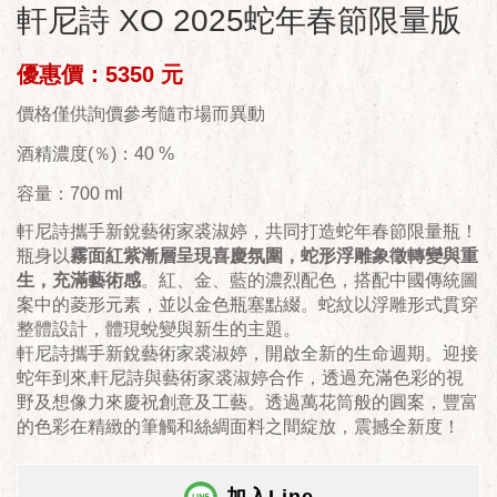
軒尼詩 XO 2025蛇年春節限量版
優惠價：5350 元
價格僅供詢價參考隨市場而異動
酒精濃度(％)：40 %
容量：700 ml
軒尼詩攜手新銳藝術家裘淑婷，共同打造蛇年春節限量瓶！
瓶身以
霧面紅紫漸層呈現喜慶氛圍，蛇形浮雕象徵轉變與重
生，充滿藝術感
。紅、金、藍的濃烈配色，搭配中國傳統圖
案中的菱形元素，並以金色瓶塞點綴。蛇紋以浮雕形式貫穿
整體設計，體現蛻變與新生的主題。
軒尼詩攜手新銳藝術家裘淑婷，開啟全新的生命週期。迎接
蛇年到來,軒尼詩與藝術家裘淑婷合作，透過充滿色彩的視
野及想像力來慶祝創意及工藝。透過萬花筒般的圓案，豐富
的色彩在精緻的筆觸和絲綢面料之間綻放，震撼全新度！
加入Line