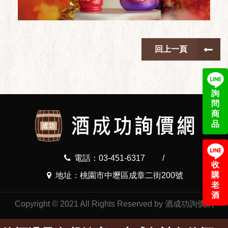
回上一頁
詢
問
商
品
電話：03-451-6317
/
收
購
地址：桃園市中壢區成章二街200號
老
酒
Copyright © 2021 All Rights Reserved by 酒成功詢價網