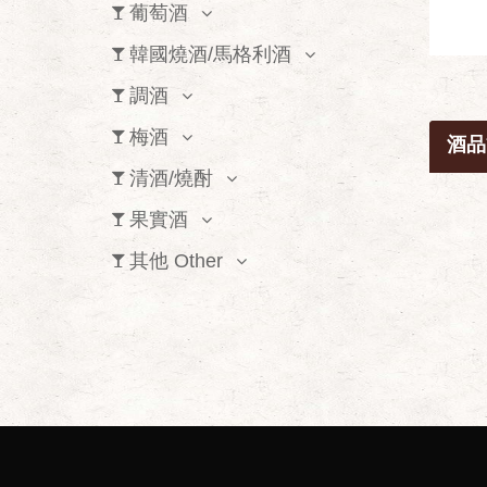
葡萄酒
韓國燒酒/馬格利酒
調酒
梅酒
酒品
清酒/燒酎
果實酒
其他 Other