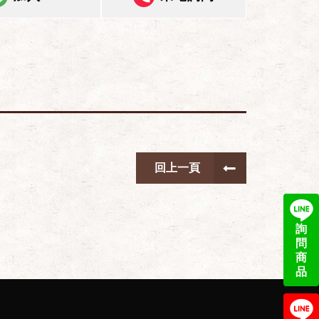
回上一頁
詢
問
商
品