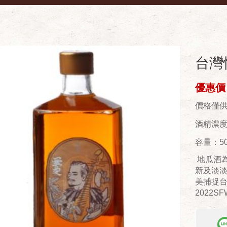
台灣
優惠價：
價格僅
酒精濃度(
容量：50
地瓜酒
新及淡
美捕捉
2022