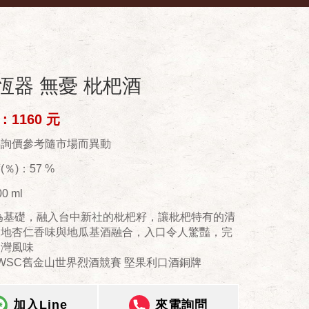
恆器 無憂 枇杷酒
1160 元
供詢價參考隨市場而異動
％)：57 %
0 ml
為基礎，融入台中新社的枇杷籽，讓枇杷特有的清
淡地杏仁香味與地瓜基酒融合，入口令人驚豔，完
台灣風味
SFWSC舊金山世界烈酒競賽 堅果利口酒銅牌
加入Line
來電詢問