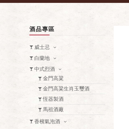
酒品專區
威士忌
白蘭地
中式烈酒
金門高粱
金門高粱生肖玉璽酒
恆器製酒
馬祖酒廠
香檳氣泡酒