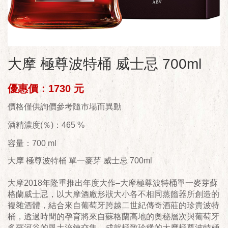
大摩 極尊波特桶 威士忌 700ml
優惠價：1730 元
價格僅供詢價參考隨市場而異動
酒精濃度(％)：465 %
容量：700 ml
大摩 極尊波特桶 單一麥芽 威士忌 700ml
大摩2018年隆重推出年度大作–大摩極尊波特桶單一麥芽蘇
格蘭威士忌，以大摩酒廠形狀大小各不相同蒸餾器所創造的
複雜酒體，結合來自葡萄牙跨越二世紀傳奇酒莊的珍貴波特
桶，透過時間的孕育將來自蘇格蘭高地的奧秘層次與葡萄牙
多羅河谷的風土淬鍊交集，成就極致珍稀的大摩極尊波特桶