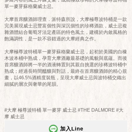
單一麥芽蘇格蘭威士忌。
大摩首席釀酒師理查．派特森所說，大摩極尊波特桶是一款
完美展現威士忌豐富個性與深沉個性的珍稀酒款，威士忌複
雜酒體結合葡萄牙法定產區的特色風土，建構於內斂風格的
飽滿調性，是一款不容錯過的大摩經典之作。
大摩極尊波特桶單一麥芽蘇格蘭威士忌，起初於美國的白橡
木波本桶中熟成，孕育大摩酒廠最基礎的風貌與底蘊。而後
首席釀酒師將一半的酒液轉置到其親自挑選的珍稀波特桶中
熟成；經過長時間醞釀與對話，最終在首席釀酒師的精心規
畫，以46.5%酒精度裝瓶，呈現大摩威士忌與波特桶交織出
細膩的層次與奢華的尾韻。
#大摩 極尊波特桶 單一麥芽 威士忌 #THE DALMORE #大
摩 威士忌
加入Line