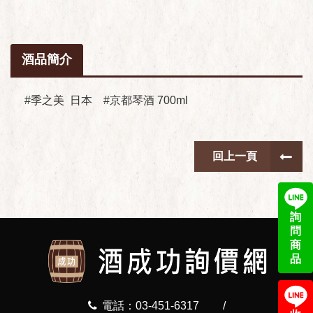
酒品簡介
#季之美 日本 #京都琴酒 700ml
回上一頁
詢
問
商
品
電話：03-451-6317
/