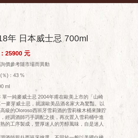
8年 日本威士忌 700ml
25900 元
供詢價參考隨市場而異動
％)：43 %
0 ml
年 單一純麥威士忌 2004年甫在歐美上市的「山崎
單一麥芽威士忌，就讓歐美品酒名家大為驚豔。以
高級的Oloroso西班牙雪莉酒的雪莉橡木桶來陳貯
酒，經調酒師巧手調配之後，再次置入雪莉桶中進
後熟的工序製成，豐厚迷人的芳醇風味，自是迷人
利調酒師親赴西班牙挑選，不同於一般以美國白橡