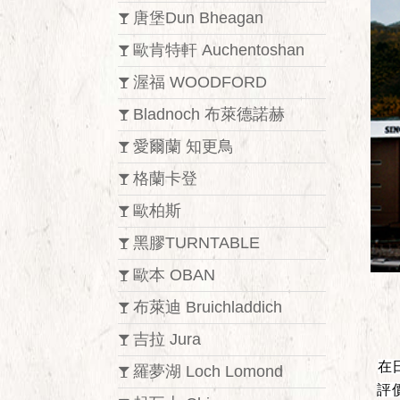
唐堡Dun Bheagan
歐肯特軒 Auchentoshan
渥福 WOODFORD
Bladnoch 布萊德諾赫
愛爾蘭 知更鳥
格蘭卡登
歐柏斯
黑膠TURNTABLE
歐本 OBAN
布萊迪 Bruichladdich
吉拉 Jura
在
羅夢湖 Loch Lomond
評