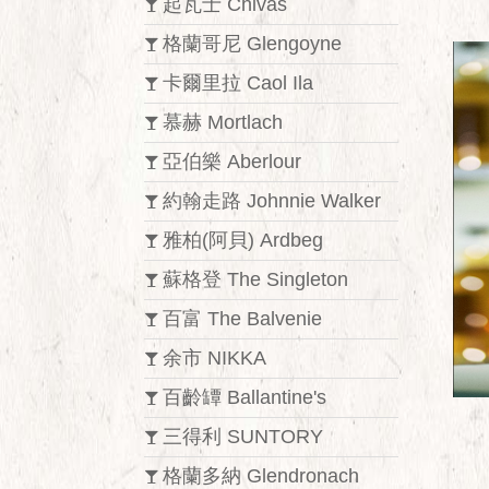
起瓦士 Chivas
格蘭哥尼 Glengoyne
卡爾里拉 Caol Ila
慕赫 Mortlach
亞伯樂 Aberlour
約翰走路 Johnnie Walker
雅柏(阿貝) Ardbeg
蘇格登 The Singleton
百富 The Balvenie
余市 NIKKA
百齡罈 Ballantine's
三得利 SUNTORY
格蘭多納 Glendronach