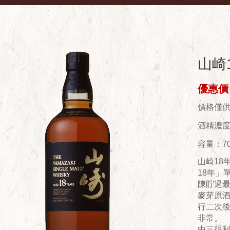
山崎1
優惠價：
價格僅
酒精濃度(
容量：70
山崎18
18年」
陳貯過最
麥芽原
行二次
非常。
由三得