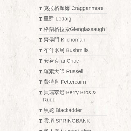
克拉格摩爾 Cragganmore
里爵 Ledaig
格蘭格拉索Glenglassaugh
齊侯門 Kilchoman
布什米爾 Bushmills
安努克 anCnoc
羅素大師 Russell
費特肯 Fettercairn
貝瑞萃選 Berry Bros &
Rudd
黑蛇 Blackadder
雲頂 SPRINGBANK