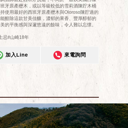
西班牙原產櫪木，或以等級較低的雪莉酒陳貯木桶
持使用最好的西班牙原產櫪木與Oloroso陳貯過的
才能醅除這款甘美佳釀，濃郁的果香、豐厚醇郁的
完美的平衡感與深邃悠遠的餘味，令人難以忘懷。
士忌#山崎18年
加入Line
來電詢問