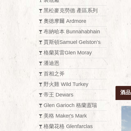
裝瓶廠
黑松麥克勞德 產區系列
奧徳摩爾 Ardmore
布納哈本 Bunnahabhain
賈斯頓Samuel Gelston’s
格蘭莫雷Glen Moray
潘迪恩
首相之斧
野火雞 Wild Turkey
酒品
帝王 Dewars
Glen Garioch 格蘭蓋瑞
美格 Maker's Mark
格蘭花格 Glenfarclas