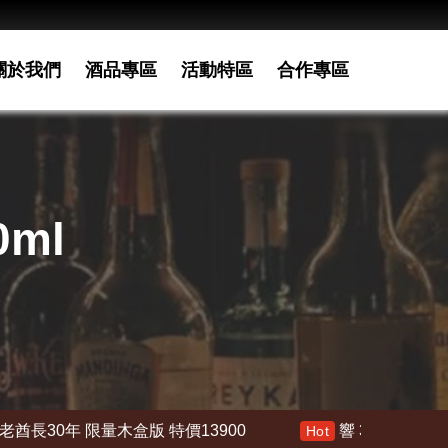
關於我們
酒品專區
活動特區
合作專區
ml
3900
響 30年 特價 178000
響21年 特價
Hot
Hot