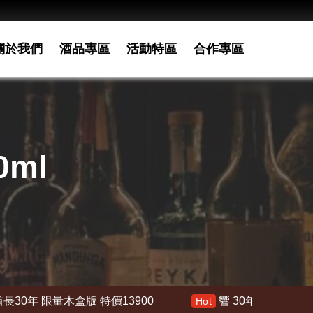
關於我們
酒品專區
活動特區
合作專區
0ml
900
響 30年 特價 178000
響21年 特價
Hot
Hot