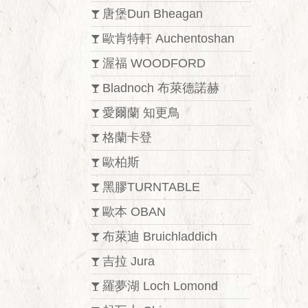
唐堡Dun Bheagan
歐肯特軒 Auchentoshan
渥福 WOODFORD
Bladnoch 布萊德諾赫
愛爾蘭 知更鳥
格蘭卡登
歐柏斯
黑膠TURNTABLE
歐本 OBAN
布萊迪 Bruichladdich
吉拉 Jura
羅夢湖 Loch Lomond