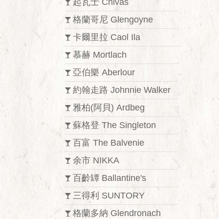
起瓦士 Chivas
格蘭哥尼 Glengoyne
卡爾里拉 Caol Ila
慕赫 Mortlach
亞伯樂 Aberlour
約翰走路 Johnnie Walker
雅柏(阿貝) Ardbeg
蘇格登 The Singleton
百富 The Balvenie
余市 NIKKA
百齡罈 Ballantine's
三得利 SUNTORY
格蘭多納 Glendronach