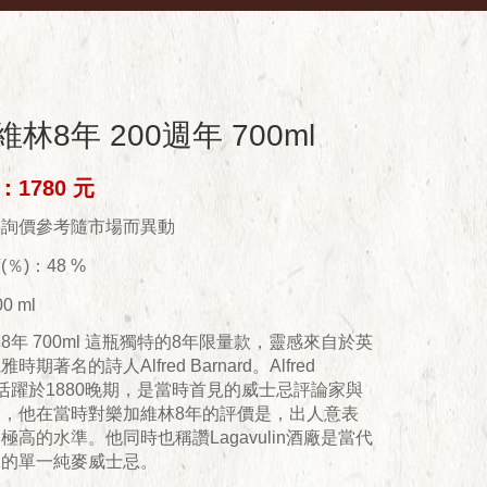
林8年 200週年 700ml
1780 元
供詢價參考隨市場而異動
％)：48 %
0 ml
8年 700ml 這瓶獨特的8年限量款，靈感來自於英
時期著名的詩人Alfred Barnard。Alfred
ard活躍於1880晚期，是當時首見的威士忌評論家與
家，他在當時對樂加維林8年的評價是，出人意表
極高的水準。他同時也稱讚Lagavulin酒廠是當代
二的單一純麥威士忌。