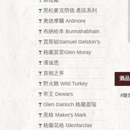
裝瓶廠
黑松麥克勞德 產區系列
奧徳摩爾 Ardmore
布納哈本 Bunnahabhain
賈斯頓Samuel Gelston’s
格蘭莫雷Glen Moray
潘迪恩
首相之斧
酒品
野火雞 Wild Turkey
帝王 Dewars
#樂
Glen Garioch 格蘭蓋瑞
美格 Maker's Mark
格蘭花格 Glenfarclas