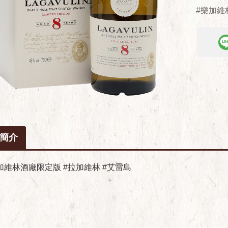
#樂加維
簡介
加維林酒廠限定版 #拉加維林 #艾雷島