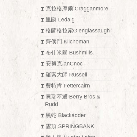
克拉格摩爾 Cragganmore
里爵 Ledaig
格蘭格拉索Glenglassaugh
齊侯門 Kilchoman
布什米爾 Bushmills
安努克 anCnoc
羅素大師 Russell
費特肯 Fettercairn
貝瑞萃選 Berry Bros &
Rudd
黑蛇 Blackadder
雲頂 SPRINGBANK