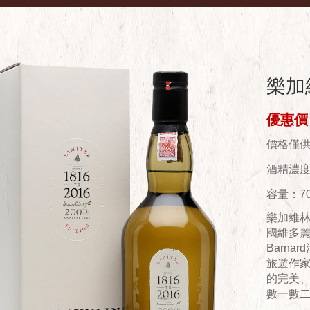
樂加維
優惠價：
價格僅
酒精濃度(
容量：70
樂加維林
國維多麗雅
Barn
旅遊作
的完美、
數一數