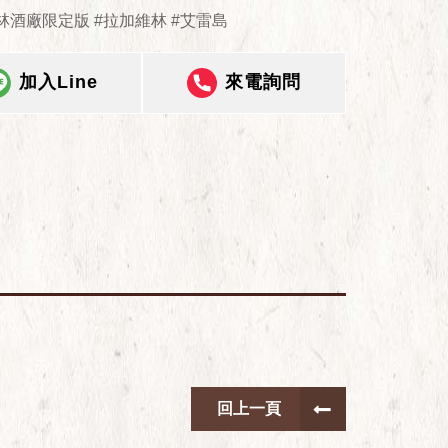
林酒廠限定版 #拉加維林 #艾雷島
加入Line
來電詢問
回上一頁