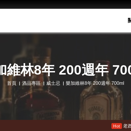
維林8年 200週年 70
首頁
酒品專區
威士忌
樂加維林8年 200週年 700ml
老酋長30年 限量木盒版 特價13
Hot