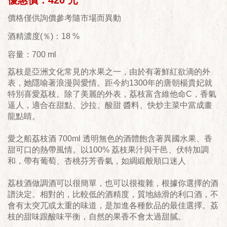
優惠價：420 元
價格僅供詢價參考隨市場而異動
酒精濃度(％)：18 %
容量：700 ml
荔枝是亞洲文化常見的水果之一，由於有著鮮紅欲滴的外
表，她隱喻著浪漫與愛情。距今約1300年的唐朝楊貴妃就
特別喜愛荔枝。除了美麗的外表，荔枝富含維他命C，香氣
逼人，適合在甜點、沙拉、酸甜 醬料、快炒主菜中當成畫
龍點睛。
愛之船荔枝酒 700ml 透明無色的酒體飽含著異國水果、香
甜可口的熱帶風情。以100% 荔枝果汁與干邑、伏特加調
和，帶有葡萄、杏桃芬芳香氣，如綢緞般順口迷人
荔枝酒做調酒可以很簡單，也可以很複雜，根據你選擇的酒
譜決定。相對的，比較低的酒精度，質地絲滑的利口酒，不
會有太突兀或太重的味道，是加進各種飲品的最佳選擇。荔
枝的甜味跟酸味平衡，自然的果香不會太過甜膩。