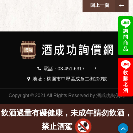
回上一頁
詢
問
商
品
電話：03-451-6317
/
收
購
地址：桃園市中壢區成章二街200號
老
酒
Copyright © 2021 All Rights Reserved by 酒成功詢價網
飲酒過量有礙健康，未成年請勿飲酒，
禁止酒駕