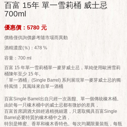
百富 15年 單一雪莉桶 威士忌
700ml
優惠價：5780 元
價格僅供詢價參考隨市場而異動
酒精濃度(％)：478 %
容量：700 ml
百富 15 年單一雪莉桶單一麥芽威士忌，單純使用歐洲雪莉
桶陳年至少 15 年。
「單一酒桶」(Single Barrel) 系列展現單一麥芽威士忌的獨
特風情，其風味來自單一酒桶
百富Single Barrel出自只經一次蒸餾、單一個傳統橡木桶。
由於每一只橡木桶中的威士忌都有微妙的差異，
百富首席調酒大師經過精挑細選，只選取獨具百富Single
Barrel必要特質的橡木桶中之酒，
特別是蜂蜜、香草和橡木香特色。每次均屬限量裝瓶，每瓶