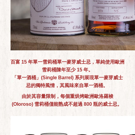
百富
15
年
單
一雪莉桶
單
一
麥
芽威士忌，
單純
使用
歐
洲
雪莉桶
陳
年至少
15
年。
「
單
一酒桶」
(Single Barrel)
系列展
現單
一
麥
芽威士
忌的
獨
特
風
情，其
風
味
來
自
單
一酒桶。
由於其容量限制，每個重烘烤歐洲歐洛羅梭
(Oloroso) 雪莉桶僅能熟成不超過 800 瓶的威士忌。