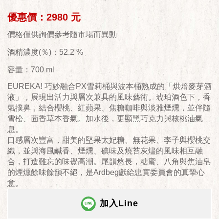
優惠價：2980 元
價格僅供詢價參考隨市場而異動
酒精濃度(％)：52.2 %
容量：700 ml
EUREKA! 巧妙融合PX雪莉桶與波本桶熟成的「烘焙麥芽酒
液」，展現出活力與層次兼具的風味藝術。琥珀酒色下，香
氣撲鼻，結合櫻桃、紅蘋果、焦糖咖啡與淡雅煙燻，並伴隨
雪松、茴香草本香氣。加水後，更顯黑巧克力與核桃油氣
息。
口感層次豐富，甜美的堅果太妃糖、無花果、李子與櫻桃交
織，並與海風鹹香、煙燻、碘味及燒苔灰燼的風味相互融
合，打造難忘的味覺高潮。尾韻悠長，糖蜜、八角與焦油皂
的煙燻餘味餘韻不絕，是Ardbeg獻給忠實委員會的真摯心
意。
加入Line