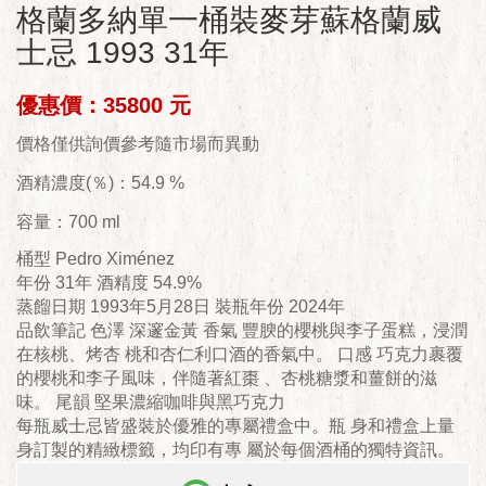
格蘭多納單一桶裝麥芽蘇格蘭威
士忌 1993 31年
優惠價：35800 元
價格僅供詢價參考隨市場而異動
酒精濃度(％)：54.9 %
容量：700 ml
桶型 Pedro Ximénez
年份 31年 酒精度 54.9%
蒸餾日期 1993年5月28日 裝瓶年份 2024年
品飲筆記 色澤 深邃金黃 香氣 豐腴的櫻桃與李子蛋糕，浸潤
在核桃、烤杏 桃和杏仁利口酒的香氣中。 口感 巧克力裹覆
的櫻桃和李子風味，伴隨著紅棗 、杏桃糖漿和薑餅的滋
味。 尾韻 堅果濃縮咖啡與黑巧克力
每瓶威士忌皆盛裝於優雅的專屬禮盒中。瓶 身和禮盒上量
身訂製的精緻標籤，均印有專 屬於每個酒桶的獨特資訊。