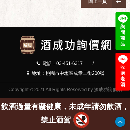
回上一頁
詢
問
商
品
電話：03-451-6317
/
收
購
地址：桃園市中壢區成章二街200號
老
酒
Copyright © 2021 All Rights Reserved by 酒成功詢價網
飲酒過量有礙健康，未成年請勿飲酒，
禁止酒駕