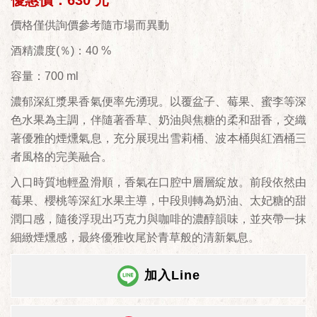
優惠價：630 元
價格僅供詢價參考隨市場而異動
酒精濃度(％)：40 %
容量：700 ml
濃郁深紅漿果香氣便率先湧現。以覆盆子、莓果、蜜李等深
色水果為主調，伴隨著香草、奶油與焦糖的柔和甜香，交織
著優雅的煙燻氣息，充分展現出雪莉桶、波本桶與紅酒桶三
者風格的完美融合。
入口時質地輕盈滑順，香氣在口腔中層層綻放。前段依然由
莓果、櫻桃等深紅水果主導，中段則轉為奶油、太妃糖的甜
潤口感，隨後浮現出巧克力與咖啡的濃醇韻味，並夾帶一抹
細緻煙燻感，最終優雅收尾於青草般的清新氣息。
加入Line