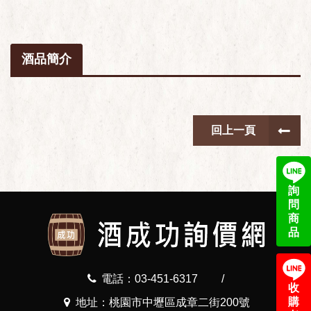
酒品簡介
回上一頁
詢
問
商
品
電話：03-451-6317
/
收
購
地址：桃園市中壢區成章二街200號