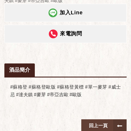
夫鎮 #麥芽 #帝亞吉歐 #歐版
加入Line
來電詢問
酒品簡介
#蘇格登 #蘇格登歐版 #蘇格登黃標 #單一麥芽 #威士
忌 #達夫鎮 #麥芽 #帝亞吉歐 #歐版
回上一頁