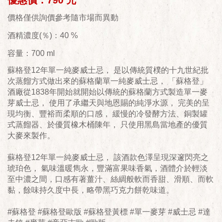
優惠價：790 元
價格僅供詢價參考隨市場而異動
酒精濃度(％)：40 %
容量：700 ml
蘇格登12年單一純麥威士忌， 是以傳統質樸的十九世紀批
次蒸餾方式做出來的蘇格蘭單一純麥威士忌， 「蘇格登」
酒廠從1838年開始就開始以傳統的蘇格蘭方式製造單一麥
芽威士忌， 使用了承繼天與地恩賜的純淨水源， 完美的呈
現均衡、豐裕而柔順的口感， 緩慢的冷發酵方法、銅製罐
式蒸餾器、於優質橡木桶陳年， 只使用黑島當地產的優質
大麥來製作。
蘇格登12年單一純麥威士忌， 該酒款色澤呈現深邃閃亮之
琥珀色， 氣味溫暖雋永，豐滿富果味香氣，酒體介於輕淡
至中濃之間，口感有著薑汁、絲綢般軟而香甜、滑順、而軟
黏，餘味持久度中長，略帶黑巧克力餅乾味道。
#蘇格登 #蘇格登歐版 #蘇格登黃標 #單一麥芽 #威士忌 #達