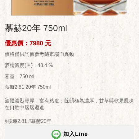
慕赫20年 750ml
優惠價：7980 元
價格僅供詢價參考隨市場而異動
酒精濃度(％)：43.4 %
容量：750 ml
慕赫2.81 20年 750ml
酒體濃烈豐厚，富有粘度；餘韻極為濃厚，甘草與乾果風味
在口腔中層層遞進
#慕赫2.81 #慕赫20年
加入Line