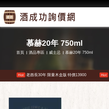
慕赫20年 750ml
首頁
酒品專區
威士忌
慕赫20年 750ml
老酋長30年 限量木盒版 特價13900
響 30年 特價
ot
Hot