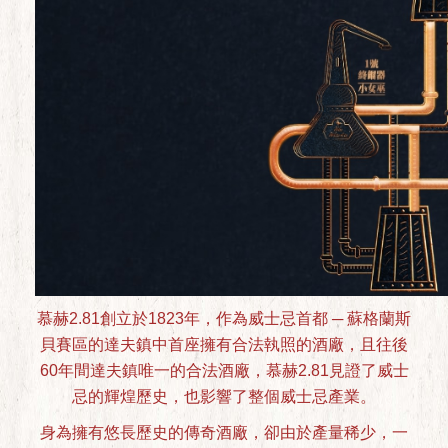
慕赫2.81創立於1823年，作為威士忌首都 ─ 蘇格蘭斯
貝賽區的達夫鎮中首座擁有合法執照的酒廠，且往後
60年間達夫鎮唯一的合法酒廠，慕赫2.81見證了威士
忌的輝煌歷史，也影響了整個威士忌產業。
身為擁有悠長歷史的傳奇酒廠，卻由於產量稀少，一