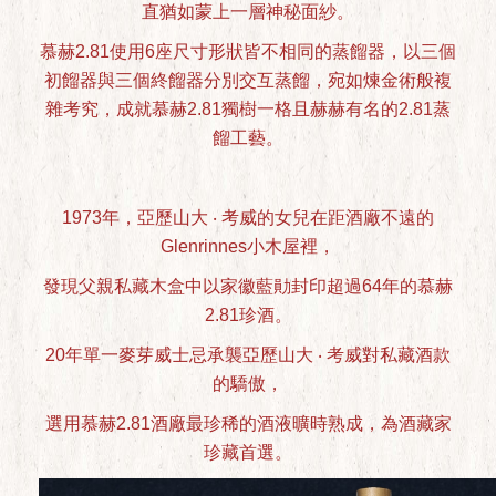
直猶如蒙上一層神秘面紗。
慕赫2.81使用6座尺寸形狀皆不相同的蒸餾器，以三個
初餾器與三個終餾器分別交互蒸餾，宛如煉金術般複
雜考究，成就慕赫2.81獨樹一格且赫赫有名的2.81蒸
餾工藝。
1973年，亞歷山大 ‧ 考威的女兒在距酒廠不遠的
Glenrinnes小木屋裡，
發現父親私藏木盒中以家徽藍勛封印超過64年的慕赫
2.81珍酒。
20年單一麥芽威士忌承襲亞歷山大 ‧ 考威對私藏酒款
的驕傲，
選用慕赫2.81酒廠最珍稀的酒液曠時熟成，為酒藏家
珍藏首選。