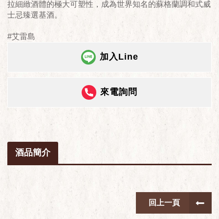
拉細緻酒體的極大可塑性，成為世界知名的蘇格蘭調和式威
士忌臻選基酒。
#艾雷島
加入Line
來電詢問
酒品簡介
回上一頁