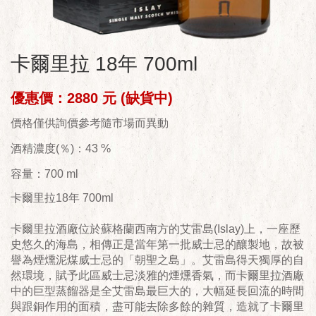
卡爾里拉 18年 700ml
優惠價：2880 元 (缺貨中)
價格僅供詢價參考隨市場而異動
酒精濃度(％)：43 %
容量：700 ml
卡爾里拉18年 700ml
卡爾里拉酒廠位於蘇格蘭西南方的艾雷島(Islay)上，一座歷
史悠久的海島，相傳正是當年第一批威士忌的釀製地，故被
譽為煙燻泥煤威士忌的「朝聖之島」。艾雷島得天獨厚的自
然環境，賦予此區威士忌淡雅的煙燻香氣，而卡爾里拉酒廠
中的巨型蒸餾器是全艾雷島最巨大的，大幅延長回流的時間
與跟銅作用的面積，盡可能去除多餘的雜質，造就了卡爾里