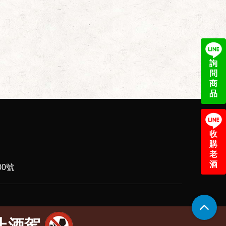
詢
問
商
品
收
購
老
酒
0號
止酒駕