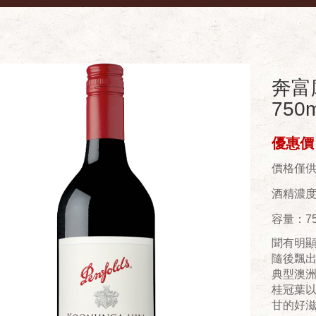
奔富
750m
優惠價：
價格僅
酒精濃度(
容量：75
聞有明
隨後飄
典型澳洲
桂冠葉
甘的好