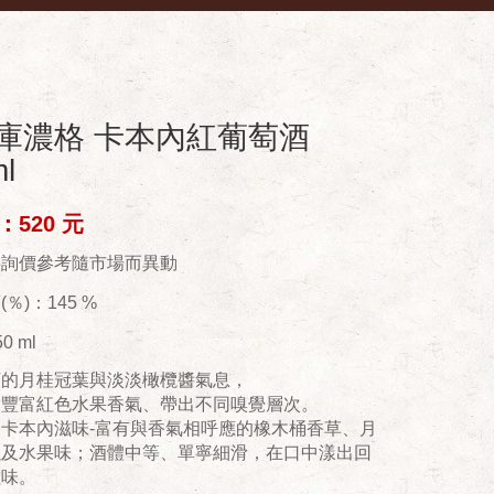
庫濃格 卡本內紅葡萄酒
l
520 元
供詢價參考隨市場而異動
％)：145 %
0 ml
顯的月桂冠葉與淡淡橄欖醬氣息，
出豐富紅色水果香氣、帶出不同嗅覺層次。
卡本內滋味-富有與香氣相呼應的橡木桶香草、月
以及水果味；酒體中等、單寧細滑，在口中漾出回
滋味。