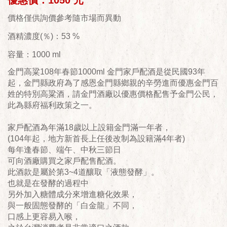
優惠價：1050 元
價格僅供詢價參考隨市場而異動
酒精濃度(％)：53 %
容量：1000 ml
金門高粱108年春節1000ml 金門家戶配酒是從民國93年
起，金門縣政府為了感恩金門縣鄉親的辛勞進而優惠金門百
姓的特別高粱酒，請金門酒廠以優惠價格配售予金門公民，
此為縣府福利政策之一。
家戶配酒為年滿18歲以上設籍金門滿一年者，
(104年起，地方新首長上任後改制為設籍滿4年者)
每年逢春節、端午、中秋三節日
可向酒廠購買之家戶配售配酒。
此酒款是屬於第3~4道釀取「液態發酵」。
也就是在發酵的過程中
另外加入糖體成分來增進糖化效果，
​與一般固態發酵的「白金龍」不同，
口感上更容易入喉，