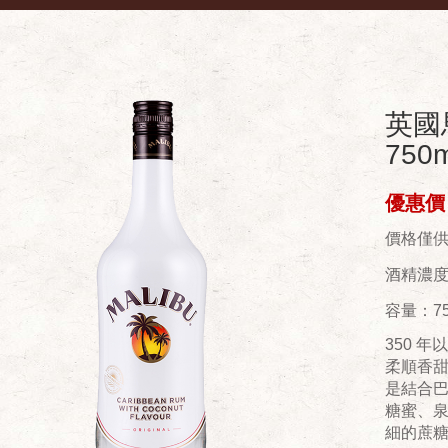
英國
750m
優惠價：
價格僅
酒精濃度(
容量：75
350 
柔順香甜
是結合巴
糖蜜、
細的蔗