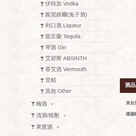
伏特加 Vodka
龐尼維爾(兔子酒)
利口酒 Liqueur
龍舌蘭 Tequila
琴酒 Gin
艾碧斯 ABSINTH
香艾酒 Vermouth
苦精
酒品
其他 Other
來自
梅酒
建議
清酒/燒酎
果實酒