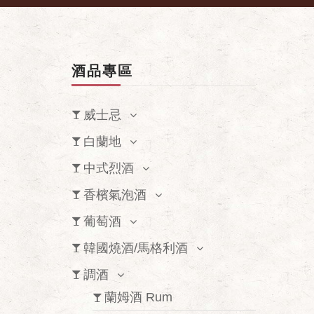
酒品專區
威士忌
白蘭地
中式烈酒
香檳氣泡酒
葡萄酒
韓國燒酒/馬格利酒
調酒
蘭姆酒 Rum