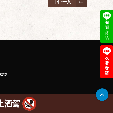
回上一頁
詢
問
商
品
收
購
老
酒
0號
止酒駕