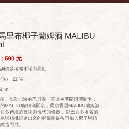
馬里布椰子蘭姆酒 MALIBU
l
590 元
供詢價參考隨市場而異動
％)：21 %
0 ml
年以來，加勒比海的巴貝多一直以生產蘭姆酒聞名，
的MALIBU蘭姆酒聞名，柔順香甜MALIBU蘭姆酒
貝多傳統的技術與現代的儀器， 以巴貝多著名的
泉水與精挑細選出來的酵母菌最後再加入椰子與精
糖釀造而成。