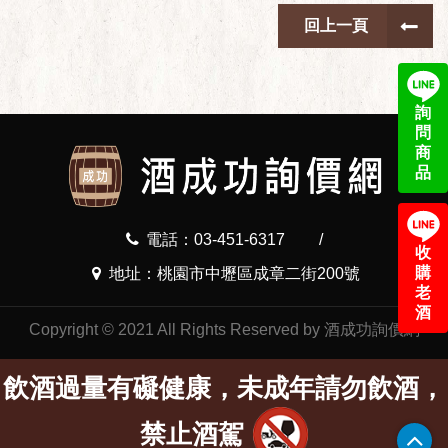
回上一頁
詢
問
商
品
電話：03-451-6317
/
收
購
地址：桃園市中壢區成章二街200號
老
酒
Copyright © 2021 All Rights Reserved by 酒成功詢價網
飲酒過量有礙健康，未成年請勿飲酒，
禁止酒駕