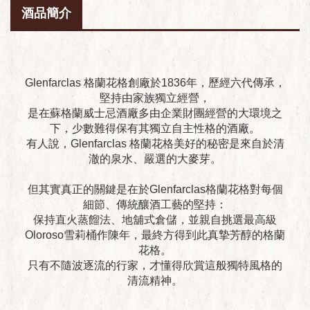
酒品簡介
Glenfarclas 格蘭花格創廠於1836年，歷經六代傳承，
堅持由家族獨立經營，
是在蘇格蘭威士忌酒廠多由企業財團經營的大環境之
下，少數難得保有其獨立自主性格的酒廠。
有人說，Glenfarclas 格蘭花格美好的秘密是來自於清
澈的泉水、嚴選的大麥芽。
但其實真正的關鍵是在於Glenfarclas格蘭花格對每個
細節、傳統釀酒工藝的堅持：
保持直火蒸餾法、地舖式倉儲，並親自挑選最高級
Oloroso雪莉桶作陳年，最終方得到此真摯芳醇的格蘭
花格。
只有不隨波逐流的行家，才懂得欣賞這般獨特風格的
清流精神。