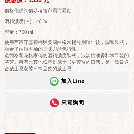
優惠價：1550 元
價格僅供詢價參考隨市場而異動
酒精濃度(％)：46 %
容量：700 ml
使用西班牙雪莉桶與美國白橡木桶分別陳年後，調和裝瓶，
融合了兩種木桶的香味與顏色特性。
遵循格蘭花格家傳的酒精濃度裝瓶，淡淡奶油香和水果乾的
芬芳。擁有比其他低年份威士忌更豐富的口感，是一款最適
合威士忌老饕日常品飲的威士忌。
加入Line
來電詢問