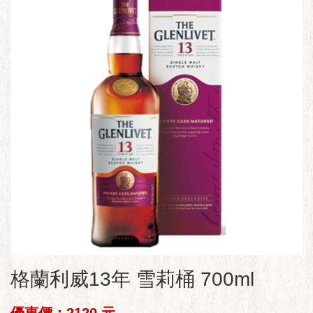
格蘭利威13年 雪莉桶 700ml