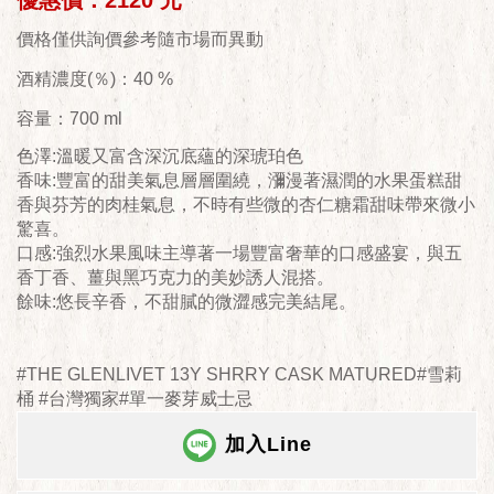
優惠價：2120 元
價格僅供詢價參考隨市場而異動
酒精濃度(％)：40 %
容量：700 ml
色澤:溫暖又富含深沉底蘊的深琥珀色
香味:豐富的甜美氣息層層圍繞，瀰漫著濕潤的水果蛋糕甜
香與芬芳的肉桂氣息，不時有些微的杏仁糖霜甜味帶來微小
驚喜。
口感:強烈水果風味主導著一場豐富奢華的口感盛宴，與五
香丁香、薑與黑巧克力的美妙誘人混搭。
餘味:悠長辛香，不甜膩的微澀感完美結尾。
#THE GLENLIVET 13Y SHRRY CASK MATURED#雪莉
桶 #台灣獨家#單一麥芽威士忌
加入Line