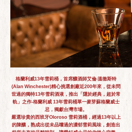
格蘭利威13年雪莉桶，首席釀酒師艾倫‧溫徹斯特
(Alan Winchester)精心挑選創廠近200年來，從未問
世過的獨特13年雪莉酒液，推出「隱於經典，超於常
軌」之作-格蘭利威 13年雪莉桶單一麥芽蘇格蘭威士
忌，獨獻台灣市場。
嚴選珍貴的西班牙Oloroso 雪莉酒桶，經過13年以上
的陳釀，熟成出從未品嚐過的濃郁雪莉風味，創造出