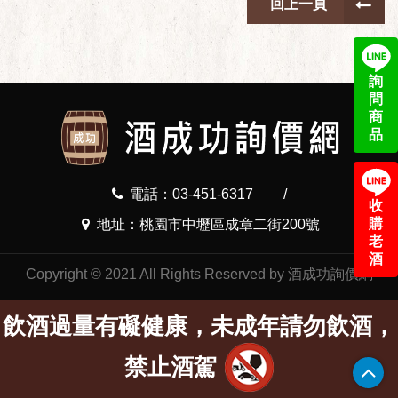
回上一頁
詢
問
商
品
電話：03-451-6317
/
收
購
地址：桃園市中壢區成章二街200號
老
酒
Copyright © 2021 All Rights Reserved by 酒成功詢價網
飲酒過量有礙健康，未成年請勿飲酒，
禁止酒駕