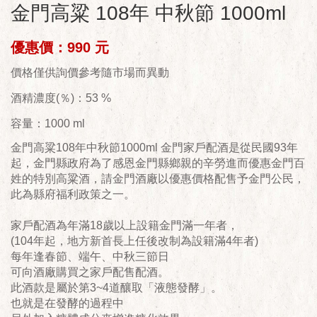
金門高粱 108年 中秋節 1000ml
優惠價：990 元
價格僅供詢價參考隨市場而異動
酒精濃度(％)：53 %
容量：1000 ml
金門高粱108年中秋節1000ml 金門家戶配酒是從民國93年
起，金門縣政府為了感恩金門縣鄉親的辛勞進而優惠金門百
姓的特別高粱酒，請金門酒廠以優惠價格配售予金門公民，
此為縣府福利政策之一。
家戶配酒為年滿18歲以上設籍金門滿一年者，
(104年起，地方新首長上任後改制為設籍滿4年者)
每年逢春節、端午、中秋三節日
可向酒廠購買之家戶配售配酒。
此酒款是屬於第3~4道釀取「液態發酵」。
也就是在發酵的過程中