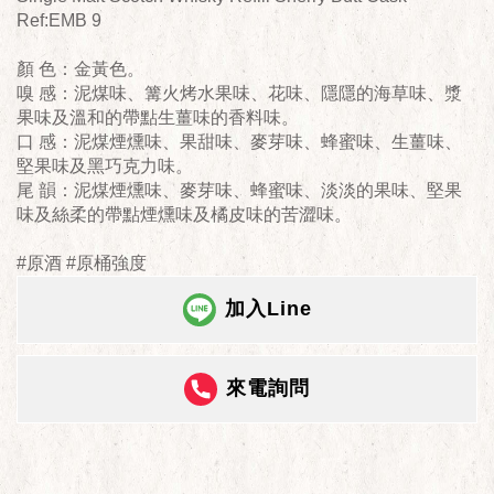
Ref:EMB 9
顏 色：金黃色。
嗅 感：泥煤味、篝火烤水果味、花味、隱隱的海草味、漿
果味及溫和的帶點生薑味的香料味。
口 感：泥煤煙燻味、果甜味、麥芽味、蜂蜜味、生薑味、
堅果味及黑巧克力味。
尾 韻：泥煤煙燻味、麥芽味、蜂蜜味、淡淡的果味、堅果
味及絲柔的帶點煙燻味及橘皮味的苦澀味。
#原酒 #原桶強度
加入Line
來電詢問